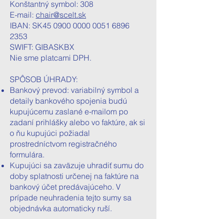
Konštantný symbol: 308
E-mail:
chair@scelt.sk
IBAN: SK45
0900 0000 0051 6896
2353
SWIFT: GIBASKBX
Nie sme platcami DPH.
SPÔSOB ÚHRADY:
Bankový prevod: variabilný symbol a
detaily bankového spojenia budú
kupujúcemu zaslané e-mailom po
zadaní prihlášky alebo vo faktúre, ak si
o ňu kupujúci požiadal
prostredníctvom registračného
formulára.
Kupujúci sa zaväzuje uhradiť sumu do
doby splatnosti určenej na faktúre na
bankový účet predávajúceho. V
prípade neuhradenia tejto sumy sa
objednávka automaticky ruší.