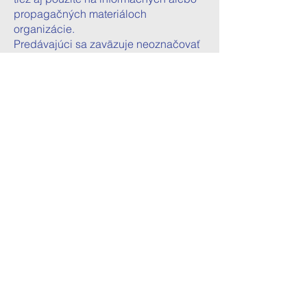
propagačných materiáloch
organizácie.
Predávajúci sa zaväzuje neoznačovať
na zverejnených videozáznamoch a
fotodokumentácii zachytené osoby
menom.
Prihlásením sa na podujatie
organizované predávajúcim a účasťou
na ňom kupujúci potvrdzuje, že vyššie
uvedené skutočnosti berie na vedomie
a súhlasí s nimi.
VYHOTOVENIE ZÁZNAMOV ZO
SEMINÁROV / WEBINÁROV:
Vyhotovovanie akýchkoľvek
audiovizuálnych záznamov,
videozáznamov alebo fotografií bez
písomného súhlasu prednášajúceho
počas všetkých seminárov / webinárov
organizovaných predávajúcim je