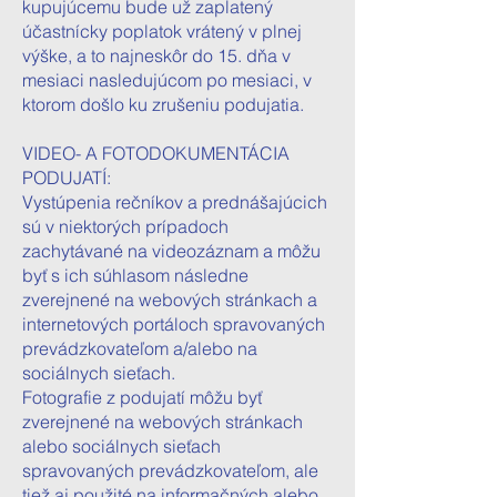
kupujúcemu bude už zaplatený
účastnícky poplatok vrátený v plnej
výške, a to najneskôr do 15. dňa v
mesiaci nasledujúcom po mesiaci, v
ktorom došlo ku zrušeniu podujatia.
VIDEO- A FOTODOKUMENTÁCIA
PODUJATÍ:
Vystúpenia rečníkov a prednášajúcich
sú v niektorých prípadoch
zachytávané na videozáznam a môžu
byť s ich súhlasom následne
zverejnené na webových stránkach a
internetových portáloch spravovaných
prevádzkovateľom a/alebo na
sociálnych sieťach.
Fotografie z podujatí môžu byť
zverejnené na webových stránkach
alebo sociálnych sieťach
spravovaných prevádzkovateľom, ale
tiež aj použité na informačných alebo